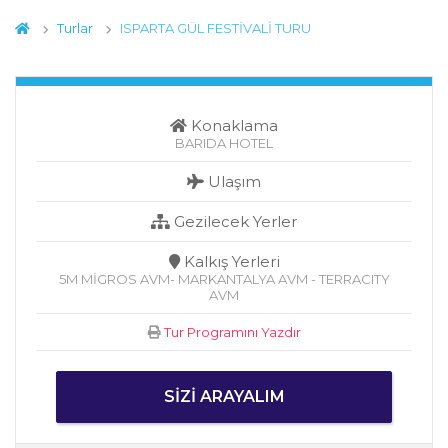
Turlar
ISPARTA GÜL FESTİVALİ TURU
Konaklama
BARIDA HOTEL
Ulaşım
Gezilecek Yerler
Kalkış Yerleri
5M MİGROS AVM- MARKANTALYA AVM - TERRACITY
AVM
Tur Programını Yazdır
SIZI ARAYALIM