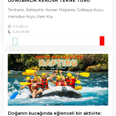
GÜNÜBİRLİK KEKOVA TEKNE TURU
Tershane, Batıkşehir, Korsan Mağarası, Gökkaya Koyu,
Hamidiye Koyu, Kale Köy
OTOBÜS
Günü Birlik
Doğanın kucağında eğlenceli bir aktivite: