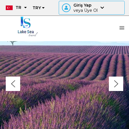
Giriş Yap
TR
TRY
veya Üye Ol