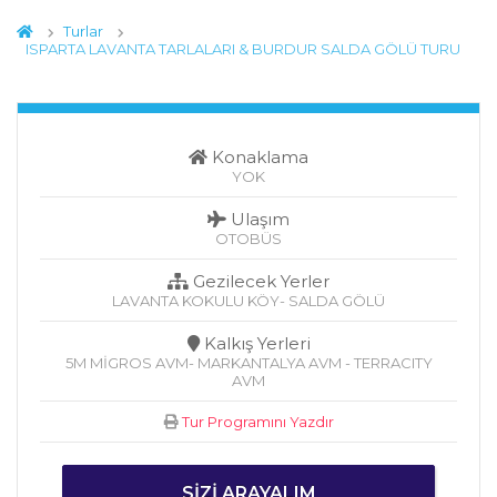
Turlar
ISPARTA LAVANTA TARLALARI & BURDUR SALDA GÖLÜ TURU
Konaklama
YOK
Ulaşım
OTOBÜS
Gezilecek Yerler
LAVANTA KOKULU KÖY- SALDA GÖLÜ
Kalkış Yerleri
5M MİGROS AVM- MARKANTALYA AVM - TERRACITY
AVM
Tur Programını Yazdır
SIZI ARAYALIM