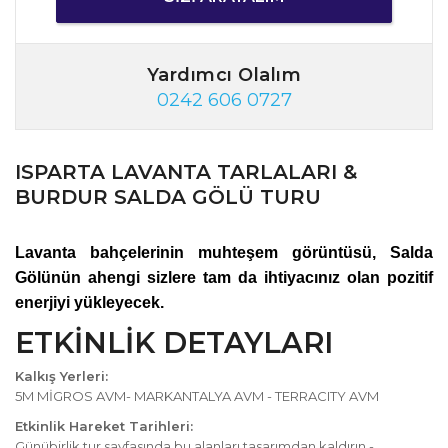
Yardımcı Olalım
0242 606 0727
ISPARTA LAVANTA TARLALARI &
BURDUR SALDA GÖLÜ TURU
Lavanta bahçelerinin muhteşem görüntüsü, Salda
Gölünün ahengi sizlere tam da ihtiyacınız olan pozitif
enerjiyi yükleyecek.
ETKİNLİK DETAYLARI
Kalkış Yerleri:
5M MİGROS AVM- MARKANTALYA AVM - TERRACITY AVM
Etkinlik Hareket Tarihleri:
Günübirlik tur sayfasında bu alanları tasarımdan kaldırın -