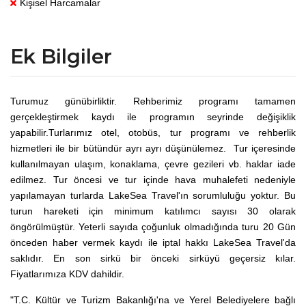
Kişisel Harcamalar
Ek Bilgiler
Turumuz günübirliktir. Rehberimiz programı tamamen
gerçekleştirmek kaydı ile programın seyrinde değişiklik
yapabilir.Turlarımız otel, otobüs, tur programı ve rehberlik
hizmetleri ile bir bütündür ayrı ayrı düşünülemez. Tur içeresinde
kullanılmayan ulaşım, konaklama, çevre gezileri vb. haklar iade
edilmez. Tur öncesi ve tur içinde hava muhalefeti nedeniyle
yapılamayan turlarda LakeSea Travel'ın sorumluluğu yoktur. Bu
turun hareketi için minimum katılımcı sayısı 30 olarak
öngörülmüştür. Yeterli sayıda çoğunluk olmadığında turu 20 Gün
önceden haber vermek kaydı ile iptal hakkı LakeSea Travel'da
saklıdır. En son sirkü bir önceki sirküyü geçersiz kılar.
Fiyatlarımıza KDV dahildir.
"T.C. Kültür ve Turizm Bakanlığı'na ve Yerel Belediyelere bağlı