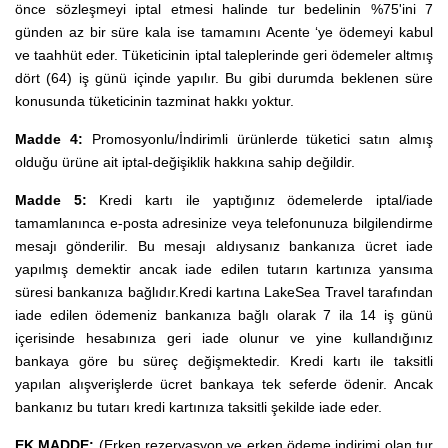
önce sözleşmeyi iptal etmesi halinde tur bedelinin %75'ini 7
günden az bir süre kala ise tamamını Acente ‘ye ödemeyi kabul
ve taahhüt eder. Tüketicinin iptal taleplerinde geri ödemeler altmış
dört (64) iş günü içinde yapılır. Bu gibi durumda beklenen süre
konusunda tüketicinin tazminat hakkı yoktur.
Madde 4:
Promosyonlu/İndirimli ürünlerde tüketici satın almış
olduğu ürüne ait iptal-değişiklik hakkına sahip değildir.
Madde 5:
Kredi kartı ile yaptığınız ödemelerde iptal/iade
tamamlanınca e-posta adresinize veya telefonunuza bilgilendirme
mesajı gönderilir. Bu mesajı aldıysanız bankanıza ücret iade
yapılmış demektir ancak iade edilen tutarın kartınıza yansıma
süresi bankanıza bağlıdır.Kredi kartına LakeSea Travel tarafından
iade edilen ödemeniz bankanıza bağlı olarak 7 ila 14 iş günü
içerisinde hesabınıza geri iade olunur ve yine kullandığınız
bankaya göre bu süreç değişmektedir.
Kredi kartı ile taksitli
yapılan alışverişlerde ücret bankaya tek seferde ödenir. Ancak
bankanız bu tutarı kredi kartınıza taksitli şekilde iade eder.
EK MADDE:
(Erken rezervasyon ve erken ödeme indirimi olan tur