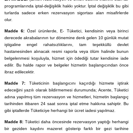
programlarında iptal-değişiklik hakkı yoktur. İptal değişiklik bu gibi
turlarda sadece erken rezervasyon sigortası alan misafirlerde
olur.
Madde 6:
Özel ürünlerde, E- Tüketici, kendisinin veya birinci
derecede akrabalarının tur dönemine denk gelen 10 günlük mutat
iştigaline engel rahatsızlıklarını, tam teşekküllü devlet
hastanesinden alınacak resmi raporla veya ölüm halinde bunun
belgelenmesi koşuluyla, hizmet için ödediği tutar kendisine iade
edilir. Bu halde rapor ve belgeler hizmetin başlangıcından önce
ibraz edilecektir.
Madde 7:
Tüketicinin başlangıcını kaçırdığı hizmete iştirak
edeceğini yazılı olarak bildirmemesi durumunda; Acente, Tüketici
adına yapılmış tüm rezervasyon ve hizmetleri, hizmetin başlangıç
tarihinden itibaren 24 saat sonra iptal etme hakkına sahiptir. Bu
gibi iptallerde Tüketiciye herhangi bir ücret iadesi yapılmaz.
Madde 8:
Tüketici daha öncesinde rezervasyon yaptığı herhangi
bir geziden kaydını mazeret gösterip farklı bir gezi tarihine