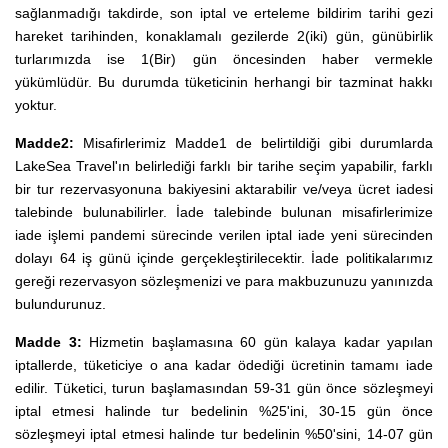
sağlanmadığı takdirde, son iptal ve erteleme bildirim tarihi gezi
hareket tarihinden, konaklamalı gezilerde 2(iki) gün, günübirlik
turlarımızda ise 1(Bir) gün öncesinden haber vermekle
yükümlüdür. Bu durumda tüketicinin herhangi bir tazminat hakkı
yoktur.
Madde2:
Misafirlerimiz Madde1 de belirtildiği gibi durumlarda
LakeSea Travel'ın belirlediği farklı bir tarihe seçim yapabilir, farklı
bir tur rezervasyonuna bakiyesini aktarabilir ve/veya ücret iadesi
talebinde bulunabilirler. İade talebinde bulunan misafirlerimize
iade işlemi pandemi sürecinde verilen iptal iade yeni sürecinden
dolayı 64 iş günü içinde gerçekleştirilecektir. İade politikalarımız
gereği rezervasyon sözleşmenizi ve para makbuzunuzu yanınızda
bulundurunuz.
Madde 3:
Hizmetin başlamasına 60 gün kalaya kadar yapılan
iptallerde, tüketiciye o ana kadar ödediği ücretinin tamamı iade
edilir. Tüketici, turun başlamasından 59-31 gün önce sözleşmeyi
iptal etmesi halinde tur bedelinin %25'ini, 30-15 gün önce
sözleşmeyi iptal etmesi halinde tur bedelinin %50'sini, 14-07 gün