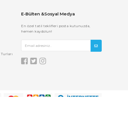
E-Bülten &Sosyal Medya
En özel tatil teklifleri posta kutunuzda,
hemen kaydolun!
Turları
© 2021
Acente2
Tüm Hakları Saklıdır.