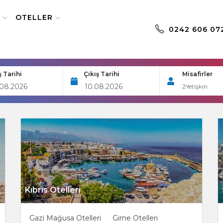
OTELLER
0242 606 07
ş Tarihi
Çıkış Tarihi
Misafirler
2
Yetişkin
Kıbrıs Otelleri
Gazi Mağusa Otelleri
Girne Otelleri