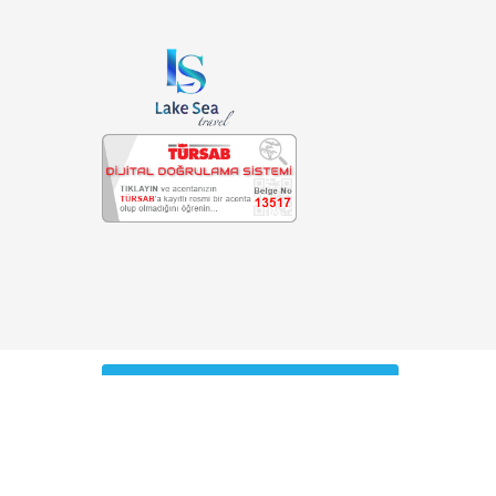
REZERVASYONLARIM
HAKKIMIZDA
İLETİŞİM
HİZMET SÖZLEŞM