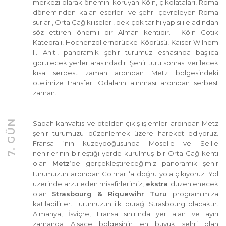
merkezi olarak önemini koruyan Köln, çikolataları, Roma
döneminden kalan eserleri ve şehri çevreleyen Roma
surları, Orta Çağ kiliseleri, pek çok tarihi yapısı ile adından
söz ettiren önemli bir Alman kentidir. Köln Gotik
Katedrali, Hochenzollernbrücke Köprüsü, Kaiser Wilhem
II. Anıtı, panoramik şehir turumuz esnasında başlıca
görülecek yerler arasındadır. Şehir turu sonrası verilecek
kısa serbest zaman ardından Metz bölgesindeki
otelimize transfer. Odaların alınması ardından serbest
zaman.
7. GÜN
Sabah kahvaltısı ve otelden çıkış işlemleri ardından Metz
şehir turumuzu düzenlemek üzere hareket ediyoruz.
Fransa ‘nın kuzeydoğusunda Moselle ve Seille
nehirlerinin birleştiği yerde kurulmuş bir Orta Çağ kenti
olan
Metz
‘de gerçekleştireceğimiz panoramik şehir
turumuzun ardından Colmar ‘a doğru yola çıkıyoruz. Yol
üzerinde arzu eden misafirlerimiz,
ekstra
düzenlenecek
olan
Strasbourg & Riquewihr Turu
programımıza
katılabilirler. Turumuzun ilk durağı Strasbourg olacaktır.
Almanya, İsviçre, Fransa sınırında yer alan ve aynı
zamanda Alsace bölgesinin en büyük şehri olan