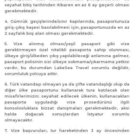
seyahat bitiş tarihinden itibaren en az 6 ay geçerli olması
gerekmektedir.
4. Gümrük geçişlerinde/sınır kapılarında, pasaportunuza
giriş-çıkış kaşesi basılabilmesi için, pasaportunuzda en az
2 sayfalık boş alan olması gerekmektedir.
5. Vize alınmış olması/yeşil pasaport gibi vize
gerektirmeyen özel nitelikli pasaporta sahip olunması,
ülkeye giriş/ülkeden çıkış yapılabileceği anlamına gelmez,
pasaport polisinin sizi ülkeye sokmama/çıkarmama yetkisi
vardır, bu durumdan LakeSea Travel sorumlu değildir,
sorumluluk yolcuya aittir.
6. Türk vatandaşı olmayan ya da çifte vatandaşlığı olup da
diğer ülke pasaportunu kullanarak tura katılacak olan
misafirlerimizin; seyahat edilecek ülkenin, kullanacakları
pasaporta uyguladığı vize prosedürünü ilgili
konsolosluklara bizzat danışmaları gerekmektedir, aksi
halde doğacak sonuçlardan İstyatur sorumlu
olmayacaktır.
7. Vize başvuruları, tur hareketinden 3 ay öncesinden