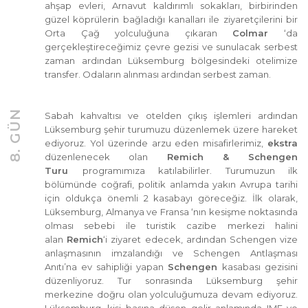
ahşap evleri, Arnavut kaldırımlı sokakları, birbirinden
güzel köprülerin bağladığı kanalları ile ziyaretçilerini bir
Orta Çağ yolculuğuna çıkaran
Colmar
‘da
gerçekleştireceğimiz çevre gezisi ve sunulacak serbest
zaman ardından Lüksemburg bölgesindeki otelimize
transfer. Odaların alınması ardından serbest zaman.
8. GÜN
Sabah kahvaltısı ve otelden çıkış işlemleri ardından
Lüksemburg şehir turumuzu düzenlemek üzere hareket
ediyoruz. Yol üzerinde arzu eden misafirlerimiz,
ekstra
düzenlenecek olan
Remich & Schengen
Turu
programımıza katılabilirler. Turumuzun ilk
bölümünde coğrafi, politik anlamda yakın Avrupa tarihi
için oldukça önemli 2 kasabayı göreceğiz. İlk olarak,
Lüksemburg, Almanya ve Fransa ‘nın kesişme noktasında
olması sebebi ile turistik cazibe merkezi halini
alan
Remich
‘i ziyaret edecek, ardından Schengen vize
anlaşmasının imzalandığı ve Schengen Antlaşması
Anıtı’na ev sahipliği yapan
Schengen
kasabası gezisini
düzenliyoruz. Tur sonrasında Lüksemburg şehir
merkezine doğru olan yolculuğumuza devam ediyoruz.