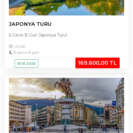
JAPONYA TURU
6 Gece 8 Gün Japonya Turu!
UÇAK
6 gece 8 gün
169.600
,00
TL
10.10.2026