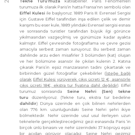
Tekne Turu’muza
katılabilirler. Paris Fenomenleri
turumuza ilk olarak Paris‘in hatta Fransa‘nın sembolü olan
Eiffel Kulesi
ile başlıyoruz. 1889 Paris III. Evrensel Sergisi
için Gustave Eiffel tarafından inşa edilen çelik ve demir
karışımı bu eser kule, 1889 yılındaki Evrensel sergisi esnası
ve sonrasında turistler tarafından büyük ilgi görünce
yıkılmasından vazgeçilmiş ve günümüze kadar ayakta
kalmıştır. Eiffel çevresinde fotoğraflama ve çevre gezisi
amacıyla serbest zaman sunuyoruz. Bu serbest zaman
dahilinde arzu eden misafirler 3 bölümden (kat) oluşan
ve her bölümüne asansör ile çıkılan kulenin 2. Katına
çıkarak Paris’in eşsiz manzarasının tadını çıkartarak ve
birbirinden güzel fotoğraflar çekebilirler (
İsteğe bağlı
olarak
Eiffel Kulesi yürüyerek çıkış ücreti 12 €, asansörle
çıkış ücreti 18€, ekstra tur fiyatına dahil değildir
). Eiffel
turumuz sonrasında
Seine Nehri (Sen) tekne
turu
düzenliyoruz. (Tekne turu, ekstra tur bedeline
dahildir
) Dünya üzerinde en çok bilinen nehirlerden
olan 776 km. uzunluğundaki Seine Nehri şehri ikiye
bölmektedir. Nehir üzerinde usul usul ilerleyen uzun
teknelerle gerçekleştireceğimiz gezi esnasında Paris ‘in
birçok ünlü binasını ve nehir üzerindeki 37 köprüyü eşsiz
bir açıdan görüyor olacağız. Seine Nehri gezimiz