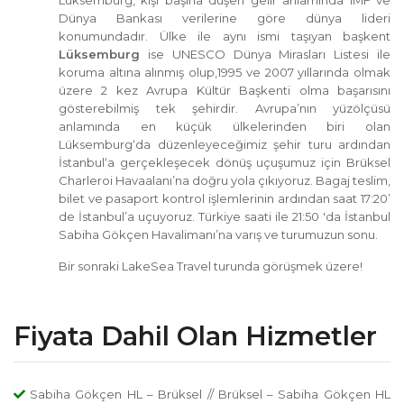
Lüksemburg, kişi başına düşen gelir anlamında IMF ve
Dünya Bankası verilerine göre dünya lideri
konumundadır. Ülke ile aynı ismi taşıyan başkent
Lüksemburg
ise UNESCO Dünya Mirasları Listesi ile
koruma altına alınmış olup,1995 ve 2007 yıllarında olmak
üzere 2 kez Avrupa Kültür Başkenti olma başarısını
gösterebilmiş tek şehirdir. Avrupa’nın yüzölçüsü
anlamında en küçük ülkelerinden biri olan
Lüksemburg‘da düzenleyeceğimiz şehir turu ardından
İstanbul‘a gerçekleşecek dönüş uçuşumuz için Brüksel
Charleroi Havaalanı’na doğru yola çıkıyoruz. Bagaj teslim,
bilet ve pasaport kontrol işlemlerinin ardından saat 17:20’
de İstanbul’a uçuyoruz. Türkiye saati ile 21:50 'da İstanbul
Sabiha Gökçen Havalimanı’na varış ve turumuzun sonu.
Bir sonraki LakeSea Travel turunda görüşmek üzere!
Fiyata Dahil Olan Hizmetler
Sabiha Gökçen HL – Brüksel // Brüksel – Sabiha Gökçen HL