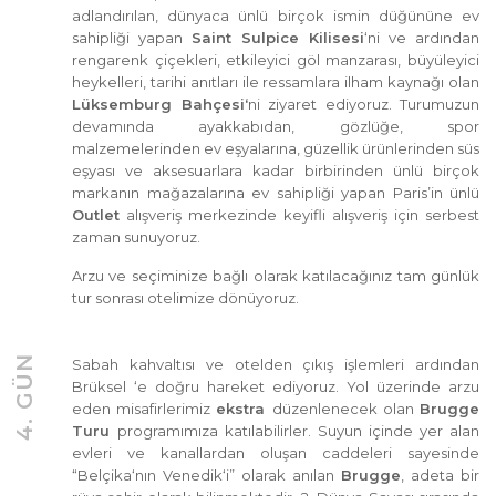
adlandırılan, dünyaca ünlü birçok ismin düğününe ev
sahipliği yapan
Saint Sulpice Kilisesi
‘ni ve ardından
rengarenk çiçekleri, etkileyici göl manzarası, büyüleyici
heykelleri, tarihi anıtları ile ressamlara ilham kaynağı olan
Lüksemburg Bahçesi‘
ni ziyaret ediyoruz. Turumuzun
devamında ayakkabıdan, gözlüğe, spor
malzemelerinden ev eşyalarına, güzellik ürünlerinden süs
eşyası ve aksesuarlara kadar birbirinden ünlü birçok
markanın mağazalarına ev sahipliği yapan Paris’in ünlü
Outlet
alışveriş merkezinde keyifli alışveriş için serbest
zaman sunuyoruz.
Arzu ve seçiminize bağlı olarak katılacağınız tam günlük
tur sonrası otelimize dönüyoruz.
4. GÜN
Sabah kahvaltısı ve otelden çıkış işlemleri ardından
Brüksel ‘e doğru hareket ediyoruz. Yol üzerinde arzu
eden misafirlerimiz
ekstra
düzenlenecek olan
Brugge
Turu
programımıza katılabilirler. Suyun içinde yer alan
evleri ve kanallardan oluşan caddeleri sayesinde
“Belçika‘nın Venedik‘i” olarak anılan
Brugge
, adeta bir