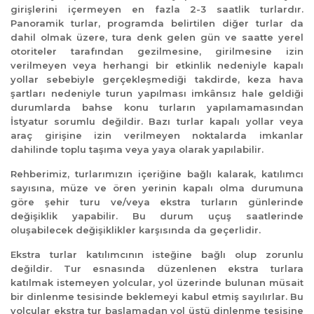
girişlerini içermeyen en fazla 2-3 saatlik turlardır.
Panoramik turlar, programda belirtilen diğer turlar da
dahil olmak üzere, tura denk gelen gün ve saatte yerel
otoriteler tarafından gezilmesine, girilmesine izin
verilmeyen veya herhangi bir etkinlik nedeniyle kapalı
yollar sebebiyle gerçekleşmediği takdirde, keza hava
şartları nedeniyle turun yapılması imkânsız hale geldiği
durumlarda bahse konu turların yapılamamasından
İstyatur sorumlu değildir. Bazı turlar kapalı yollar veya
araç girişine izin verilmeyen noktalarda imkanlar
dahilinde toplu taşıma veya yaya olarak yapılabilir.
Rehberimiz, turlarımızın içeriğine bağlı kalarak, katılımcı
sayısına, müze ve ören yerinin kapalı olma durumuna
göre şehir turu ve/veya ekstra turların günlerinde
değişiklik yapabilir. Bu durum uçuş saatlerinde
oluşabilecek değişiklikler karşısında da geçerlidir.
Ekstra turlar katılımcının isteğine bağlı olup zorunlu
değildir. Tur esnasında düzenlenen ekstra turlara
katılmak istemeyen yolcular, yol üzerinde bulunan müsait
bir dinlenme tesisinde beklemeyi kabul etmiş sayılırlar. Bu
yolcular ekstra tur başlamadan yol üstü dinlenme tesisine