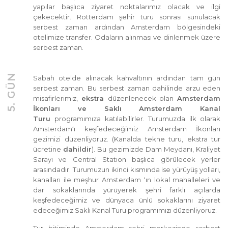
yapılar başlıca ziyaret noktalarımız olacak ve ilgi
çekecektir. Rotterdam şehir turu sonrası sunulacak
serbest zaman ardından Amsterdam bölgesindeki
otelimize transfer. Odaların alınması ve dinlenmek üzere
serbest zaman.
5. GÜN
Sabah otelde alınacak kahvaltının ardından tam gün
serbest zaman. Bu serbest zaman dahilinde arzu eden
misafirlerimiz,
ekstra
düzenlenecek olan
Amsterdam
İkonları ve Saklı Amsterdam Kanal
Turu
programımıza katılabilirler. Turumuzda ilk olarak
Amsterdam‘ı keşfedeceğimiz Amsterdam İkonları
gezimizi düzenliyoruz. (Kanalda tekne turu, ekstra tur
ücretine
dahildir
). Bu gezimizde Dam Meydanı, Kraliyet
Sarayı ve Central Station başlıca görülecek yerler
arasındadır. Turumuzun ikinci kısmında ise yürüyüş yolları,
kanalları ile meşhur Amsterdam ‘ın lokal mahalleleri ve
dar sokaklarında yürüyerek şehri farklı açılarda
keşfedeceğimiz ve dünyaca ünlü sokaklarını ziyaret
edeceğimiz Saklı Kanal Turu programımızı düzenliyoruz.