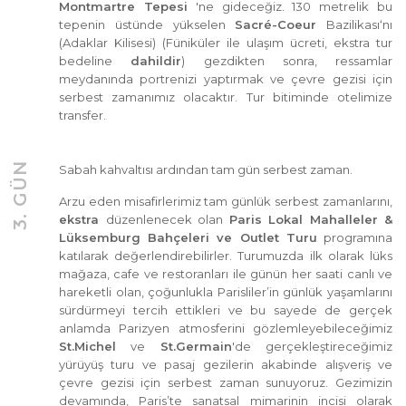
Montmartre Tepesi
'ne gideceğiz. 130 metrelik bu
tepenin üstünde yükselen
Sacré-Coeur
Bazilikası‘nı
(Adaklar Kilisesi) (Füniküler ile ulaşım ücreti, ekstra tur
bedeline
dahildir
) gezdikten sonra, ressamlar
meydanında portrenizi yaptırmak ve çevre gezisi için
serbest zamanımız olacaktır. Tur bitiminde otelimize
transfer.
3. GÜN
Sabah kahvaltısı ardından tam gün serbest zaman.
Arzu eden misafirlerimiz tam günlük serbest zamanlarını,
ekstra
düzenlenecek olan
Paris Lokal Mahalleler &
Lüksemburg Bahçeleri ve Outlet Turu
programına
katılarak değerlendirebilirler. Turumuzda ilk olarak lüks
mağaza, cafe ve restoranları ile günün her saati canlı ve
hareketli olan, çoğunlukla Parisliler’in günlük yaşamlarını
sürdürmeyi tercih ettikleri ve bu sayede de gerçek
anlamda Parizyen atmosferini gözlemleyebileceğimiz
St.Michel
ve
St.Germain
'de gerçekleştireceğimiz
yürüyüş turu ve pasaj gezilerin akabinde alışveriş ve
çevre gezisi için serbest zaman sunuyoruz. Gezimizin
devamında, Paris’te sanatsal mimarinin incisi olarak