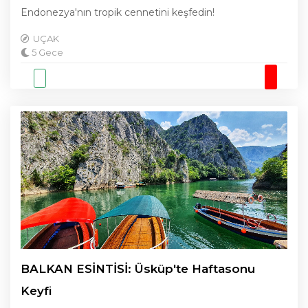
Endonezya'nın tropik cennetini keşfedin!
UÇAK
5 Gece
BALKAN ESİNTİSİ: Üsküp'te Haftasonu
Keyfi