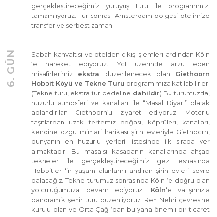
gerçekleştireceğimiz yürüyüş turu ile programımızı
tamamlıyoruz. Tur sonrası Amsterdam bölgesi otelimize
transfer ve serbest zaman.
6. GÜN
Sabah kahvaltısı ve otelden çıkış işlemleri ardından Köln
‘e hareket ediyoruz. Yol üzerinde arzu eden
misafirlerimiz
ekstra
düzenlenecek olan
Giethoorn
Hobbit Köyü ve Tekne Turu
programımıza katılabilirler.
(Tekne turu, ekstra tur bedeline
dahildir
) Bu turumuzda,
huzurlu atmosferi ve kanalları ile “Masal Diyarı” olarak
adlandırılan Giethoorn‘u ziyaret ediyoruz. Motorlu
taşıtlardan uzak tertemiz doğası, köprüleri, kanalları,
kendine özgü mimari harikası şirin evleriyle Giethoorn,
dünyanın en huzurlu yerleri listesinde ilk sırada yer
almaktadır. Bu masalsı kasabanın kanallarında ahşap
tekneler ile gerçekleştireceğimiz gezi esnasında
Hobbitler ‘in yaşam alanlarını andıran şirin evleri seyre
dalacağız. Tekne turumuz sonrasında Köln ‘e doğru olan
yolculuğumuza devam ediyoruz.
Köln
‘e varışımızla
panoramik şehir turu düzenliyoruz. Ren Nehri çevresine
kurulu olan ve Orta Çağ ‘dan bu yana önemli bir ticaret