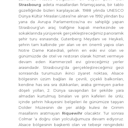
Strasbourg
adeta masallardan fırlamışçasına, bir tablo
güzelliğinde bizleri karşılayacak. 1988 yılında UNESCO
Dünya Kültür Mirasları Listesi
‘
ne alınan ve 1992 yılından bu
yana da Avrupa Parlamentosu
‘
na ev sahipliği yapan
Strasbourg
‘
un araç trafiğine kapalı merkezinde ve
sokaklarında yürüyerek gerçekleştireceğimiz panoramik
şehir turu esnasında; Gutenberg Meydanı ve Heykeli,
şehrin tam kalbinde yer alan ve en önemli yapısı olan
Notre Dame Katedrali, şehrin en eski evi olan ve
günümüzde de otel ve restoran olarak hizmet vermeye
devam eden Kammerzell evi göreceğimiz yerler
arasındadır. Strasbourg‘da gerçekleştireceğimiz gezi
sonrasında turumuzun ikinci ziyaret noktası, Alsace
bölgesinin üzüm bağları ile çevrili, çiçekli balkonları,
kendine has sıra sıra dükkanları, araba girmeyen parke
döşeli yolları, 2. Dünya savaşından bir şekilde yara
almadan kurtulmuş binaları ve şirin kafeleri ile ünlü;
içinde şehrin hikayesini belgeleri ile günümüze taşıyan
Dolder Müzesinin de yer aldığı kulesi ile Grimm
masallarını aratmayan
Riquewihr
olacaktır. Tur sonrası
Colmar ‘a doğru olan yolculuğumuza devam ediyoruz.
Alsace bölgesinin başkenti olan ve tebeşir rengindeki