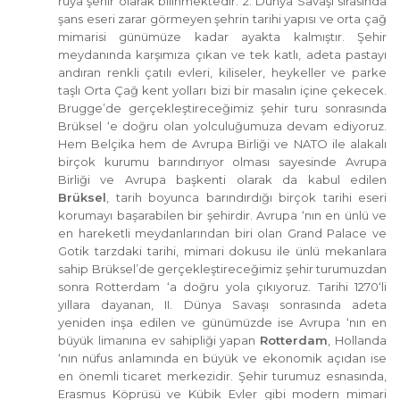
rüya şehir olarak bilinmektedir. 2. Dünya Savaşı sırasında
şans eseri zarar görmeyen şehrin tarihi yapısı ve orta çağ
mimarisi günümüze kadar ayakta kalmıştır. Şehir
meydanında karşımıza çıkan ve tek katlı, adeta pastayı
andıran renkli çatılı evleri, kiliseler, heykeller ve parke
taşlı Orta Çağ kent yolları bizi bir masalın içine çekecek.
Brugge’de gerçekleştireceğimiz şehir turu sonrasında
Brüksel ‘e doğru olan yolculuğumuza devam ediyoruz.
Hem Belçika hem de Avrupa Birliği ve NATO ile alakalı
birçok kurumu barındırıyor olması sayesinde Avrupa
Birliği ve Avrupa başkenti olarak da kabul edilen
Brüksel
, tarih boyunca barındırdığı birçok tarihi eseri
korumayı başarabilen bir şehirdir. Avrupa ‘nın en ünlü ve
en hareketli meydanlarından biri olan Grand Palace ve
Gotik tarzdaki tarihi, mimari dokusu ile ünlü mekanlara
sahip Brüksel’de gerçekleştireceğimiz şehir turumuzdan
sonra Rotterdam ‘a doğru yola çıkıyoruz. Tarihi 1270‘li
yıllara dayanan, II. Dünya Savaşı sonrasında adeta
yeniden inşa edilen ve günümüzde ise Avrupa ‘nın en
büyük limanına ev sahipliği yapan
Rotterdam
, Hollanda
‘nın nüfus anlamında en büyük ve ekonomik açıdan ise
en önemli ticaret merkezidir. Şehir turumuz esnasında,
Erasmus Köprüsü ve Kübik Evler gibi modern mimari