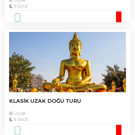
UÇAK
5 GECE
KLASİK UZAK DOĞU TURU
UÇAK
9 GECE