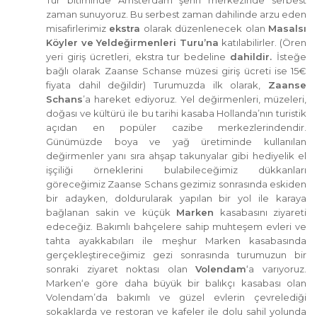
Tur bitiminde Amsterdam şehri merkezinde serbest
zaman sunuyoruz. Bu serbest zaman dahilinde arzu eden
misafirlerimiz
ekstra
olarak düzenlenecek olan
Masalsı
Köyler ve Yeldeğirmenleri Turu’na
katılabilirler. (Ören
yeri giriş ücretleri, ekstra tur bedeline
dahildir.
İsteğe
bağlı olarak Zaanse Schanse müzesi giriş ücreti ise 15€
fiyata dahil değildir) Turumuzda ilk olarak,
Zaanse
Schans
’a hareket ediyoruz. Yel değirmenleri, müzeleri,
doğası ve kültürü ile bu tarihi kasaba Hollanda’nın turistik
açıdan en popüler cazibe merkezlerindendir.
Günümüzde boya ve yağ üretiminde kullanılan
değirmenler yanı sıra ahşap takunyalar gibi hediyelik el
işçiliği örneklerini bulabileceğimiz dükkanları
göreceğimiz Zaanse Schans gezimiz sonrasında eskiden
bir adayken, doldurularak yapılan bir yol ile karaya
bağlanan sakin ve küçük
Marken
kasabasını ziyareti
edeceğiz. Bakımlı bahçelere sahip muhteşem evleri ve
tahta ayakkabıları ile meşhur Marken kasabasında
gerçekleştireceğimiz gezi sonrasında turumuzun bir
sonraki ziyaret noktası olan
Volendam
‘a varıyoruz.
Marken‘e göre daha büyük bir balıkçı kasabası olan
Volendam’da bakımlı ve güzel evlerin çevrelediği
sokaklarda ve restoran ve kafeler ile dolu sahil yolunda