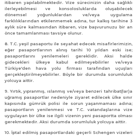
itibaren yapılabilmektedir. Vize sürecinizin daha sağlıklı
ilerleyebilmesi ve konsolosluklarda oluşabilecek
dönemsel yoğunluklardan ve/veya uygulama
farklılıklarından etkilenmemek adına, tur kalkış tarihine 3
aylık süre kalmasından itibaren, vize başvurunuzu bir an
önce tamamlanması tavsiye olunur.
8. T.C. yeşil pasaportu ile seyahat edecek misafirlerimizin,
eğer pasaportlarının alınış tarihi 10 yıldan eski ise;
pasaportlarını yenilemeleri gereklidir. Aksi halde
gidecekleri ülkeye kabul edilmeyebilirler ve/veya
Türkiye'den hava yolu firması tarafından uçuşları
gerçekleştirilmeyebilirler. Böyle bir durumda sorumluluk
yolcuya aittir.
9. Yırtık, yıpranmış, ıslanmış ve/veya benzeri tahribat(lar)a
uğramış pasaportlar nedeniyle ziyaret edilecek ülke sınır
kapısında gümrük polisi ile sorun yaşanmaması adına;
pasaportların yenilenmesi ve T.C. vatandaşlarına vize
uygulayan bir ülke ise ilgili vizenin yeni pasaportta olması
gerekmektedir. Aksi durumda sorumluluk yolcuya aittir.
10. İptal edilmiş pasaportlardaki geçerli Schengen vizeleri