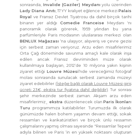
sonrasında,
Invalide (Gaziler) Meydanı
yolu üzerinden
Lady Diana Anıtı
, 17.YY kraliyet eğlence merkezi
Palais
Royal
ve Fransız Devlet Tiyatrosu da dahil birçok tarihi
binanın yer aldığı
Comedie Franceise
Meydanı 'nı
panoramik olarak görerek, 1959 yılından bu yana
parfümleriyle Paris modasının uluslararası merkezi olan
BENLUX Mağazası
‘na ulaşıyor, alışveriş ve çevre gezisi
için serbest zaman veriyoruz. Arzu eden misafirlerimiz
Orta Çağ döneminde savunma amaçlı kale olarak inşa
edilen ancak Fransız devriminden müze olarak
kullanılmaya başlayan, 2012‘de 10 milyona yakın kişinin
ziyaret ettiği
Louvre Müzesi’
nde vereceğimiz fotoğraf
molası sonrasında sunulacak serbest zamanda müzeyi
ziyaret edebilirler
(İsteğe bağlı olarak Louvre Müzesi giriş
ücreti 23€, ekstra tur fiyatına dahil değildir)
. Tur sonrası
şehir merkezinde serbest zaman. Akşam arzu eden
misafirlerimiz¸
ekstra
düzenlenecek olan
Paris İkonları
Turu
programımıza katılabilirler. Turumuzda ilk olarak
günümüzde halen bohem yaşamın devam ettiği, sokak
ressamları ve karikatüristleri ve birçok ünlü ressamın
çalışmalarını yapmış olması sayesinde "Ressamlar Tepesi"
adıyla bilinen ve Paris ‘in en yüksek noktasını oluşturan