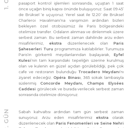
pasaport kontrol işlemleri sonrasında, uçuştan 1 saat
önce uçağın biniş kapısı önünde buluşuyoruz. Saat 09.45’
de Brüksel ‘e uçuyoruz. Yerel saat ile 12.20’ de Brüksel
Charleroi Havalimanı‘na varışımızın ardından bizleri
bekleyen özel otobüsümüz ile Paris bölgesindeki
otelimize transfer. Odaların alınması ve dinlenmek üzere
serbest zaman. Bu serbest zaman dahilinde arzu eden
misafirlerimiz,
ekstra
düzenlenecek olan
Paris
Şaheserleri Turu
programımıza katılabilirler. Turumuza
Paris'in görkemli meydanlarından başlayarak,
Eyfel
Kulesi
’nin tam karşısındaki tepeliğin üzerine kurulmuş
olan ve kulenin en güzel açıdan görülebildiği, pek çok
cafe ve restoranın bulunduğu
Trocadero Meydanı
‘nı
ziyaret edeceğiz.
Opéra Binası
, 365 sokak lambasıyla
süslenmiş
Concorde Meydanı, Champs Elysées
Caddesi
görülecek ve burada verilecek serbest zaman
sonrasında otelimize dönüyoruz.
2. GÜN
Sabah kahvaltısı ardından tam gün serbest zaman
sunuyoruz. Arzu eden misafirlerimiz
ekstra
olarak
düzenlenecek olan
Paris Fenomenleri ve Seine Nehri