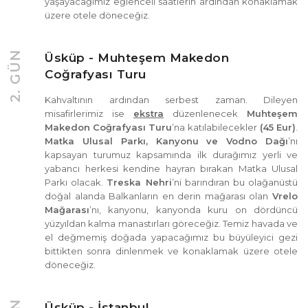
yaşayacağımız eğlenceli saatlerin ardından konaklamak
üzere otele döneceğiz.
2. GÜN
Üsküp - Muhteşem Makedon
Coğrafyası Turu
Kahvaltının ardından serbest zaman. Dileyen
misafirlerimiz ise
ekstra
düzenlenecek
Muhteşem
Makedon Coğrafyası Turu
’na katılabilecekler
(45 Eur)
.
Matka Ulusal Parkı, Kanyonu ve Vodno Dağı
’nı
kapsayan turumuz kapsamında ilk durağımız yerli ve
yabancı herkesi kendine hayran bırakan Matka Ulusal
Parkı olacak.
Treska Nehri
’ni barındıran bu olağanüstü
doğal alanda Balkanların en derin mağarası olan
Vrelo
Mağarası
’nı, kanyonu, kanyonda kuru on dördüncü
yüzyıldan kalma manastırları göreceğiz. Temiz havada ve
el değmemiş doğada yapacağımız bu büyüleyici gezi
bittikten sonra dinlenmek ve konaklamak üzere otele
döneceğiz.
Üsküp - İstanbul