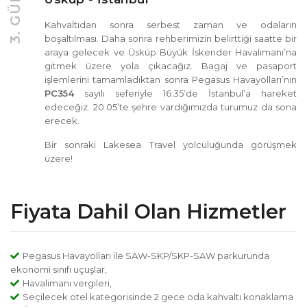
3. GÜN
Kahvaltıdan sonra serbest zaman ve odaların
boşaltılması. Daha sonra rehberimizin belirttiği saatte bir
araya gelecek ve Üsküp Büyük İskender Havalimanı’na
gitmek üzere yola çıkacağız. Bagaj ve pasaport
işlemlerini tamamladıktan sonra Pegasus Havayolları’nın
PC354
sayılı seferiyle 16.35’de İstanbul’a hareket
edeceğiz. 20.05’te şehre vardığımızda turumuz da sona
erecek.
Bir sonraki Lakesea Travel yolculuğunda görüşmek
üzere!
Fiyata Dahil Olan Hizmetler
Pegasus Havayolları ile SAW-SKP/SKP-SAW parkurunda
ekonomi sınıfı uçuşlar,
Havalimanı vergileri,
Seçilecek otel kategorisinde 2 gece oda kahvaltı konaklama