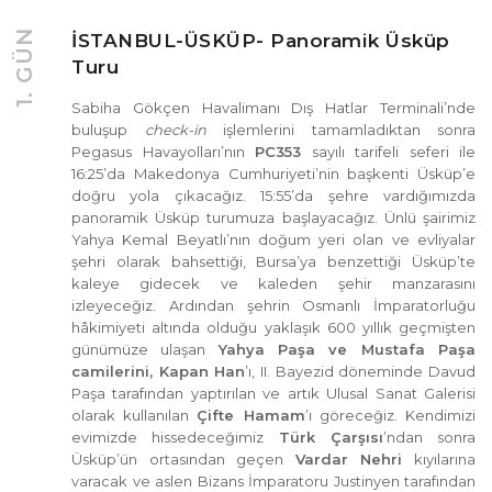
1. GÜN
İSTANBUL-ÜSKÜP- Panoramik Üsküp
Turu
Sabiha Gökçen Havalimanı Dış Hatlar Terminali’nde
buluşup
check-in
işlemlerini tamamladıktan sonra
Pegasus Havayolları’nın
PC353
sayılı tarifeli seferi ile
16:25’da Makedonya Cumhuriyeti’nin başkenti Üsküp’e
doğru yola çıkacağız. 15:55’da şehre vardığımızda
panoramik Üsküp turumuza başlayacağız. Ünlü şairimiz
Yahya Kemal Beyatlı’nın doğum yeri olan ve evliyalar
şehri olarak bahsettiği, Bursa’ya benzettiği Üsküp’te
kaleye gidecek ve kaleden şehir manzarasını
izleyeceğiz. Ardından şehrin Osmanlı İmparatorluğu
hâkimiyeti altında olduğu yaklaşık 600 yıllık geçmişten
günümüze ulaşan
Yahya Paşa ve Mustafa Paşa
camilerini, Kapan Han
’ı, II. Bayezid döneminde Davud
Paşa tarafından yaptırılan ve artık Ulusal Sanat Galerisi
olarak kullanılan
Çifte Hamam
’ı göreceğiz. Kendimizi
evimizde hissedeceğimiz
Türk Çarşısı
’ndan sonra
Üsküp’ün ortasından geçen
Vardar Nehri
kıyılarına
varacak ve aslen Bizans İmparatoru Justinyen tarafından