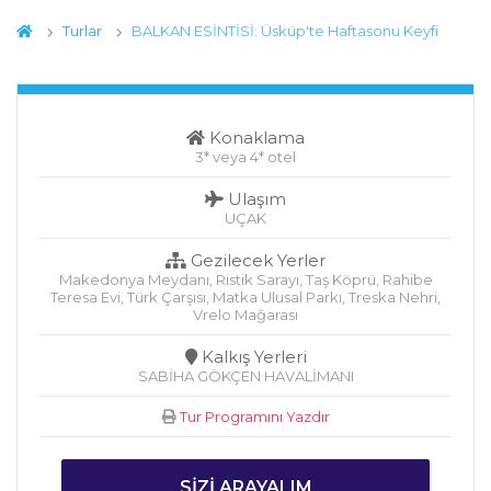
Turlar
BALKAN ESİNTİSİ: Üsküp'te Haftasonu Keyfi
Konaklama
3* veya 4* otel
Ulaşım
UÇAK
Gezilecek Yerler
Makedonya Meydanı, Ristik Sarayı, Taş Köprü, Rahibe
Teresa Evi, Türk Çarşısı, Matka Ulusal Parkı, Treska Nehri,
Vrelo Mağarası
Kalkış Yerleri
SABİHA GÖKÇEN HAVALİMANI
Tur Programını Yazdır
SIZI ARAYALIM