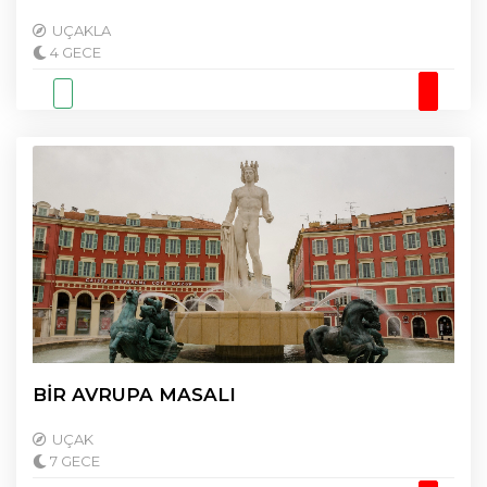
UÇAKLA
4 GECE
BİR AVRUPA MASALI
UÇAK
7 GECE