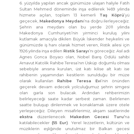
6. yüzyılda yapılan ancak günümüze ulaşan haliyle Fatih
Sultan Mehmed döneminde inşa edilerek 1469 yılında
hizmete açılan, toplam 13 kemerli
Taş Köprü
’yü
geçecek,
Makedonya Meydanı
’na doğru ilerleyeceğiz.
Şehrin ana meydanı olan bu yerde 2011 yılında
Makedonya Cumhuriyeti’nin yirminci kuruluş yılını
kutlamak amacıyla dikilen Büyük İskender heykelini ve
günümüzde iş hanı olarak hizmet veren, Ristik ailesi için
1926 yılında inşa edilen
Ristik Sarayı
’nı göreceğiz. Asıl adı
Agnes Gonca Boyacı olan, Nobel Barış Ödülü sahibi
Arnavut Katolik Rahibe Teresa’nın Üsküp doğumlu olması
sebebiyle anısına kurulan, üst katı kilise alt katı ise
rahibenin yaşamından kesitlerin sunulduğu bir müze
olarak kullanılan
Rahibe Teresa Evi
’nin önünden
geçerek devam edecek yolculuğumuz şehrin simgesi
olan garla son bulacak. Ardından rehberimizin
belirleyeceği saate kadar serbest zaman. Belirlenen
saatte buluşup dinlenmek ve konaklamak üzere otele
yerleşeceğiz. Dileyen misafirlerimiz, akşam saatlerinde
ekstra
düzenlenecek
Makedon Gecesi Turu’
na
katılabilecekler
(55 Eur)
. Yerel lezzetlerin, kültürün ve
müziklerin eşliğinde unutulmaz bir Balkan gecesi