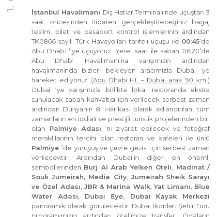
İstanbul Havalimanı
Dış Hatlar Terminali’nde uçuştan 3
saat öncesinden itibaren gerçekleştireceğiniz bagaj
teslim, bilet ve pasaport kontrol işlemlerinin ardından
TK0866 sayılı Türk Havayolları tarifeli uçuşu ile
00:45
‘de
Abu Dhabi ‘‘ye uçuyoruz. Yerel saat ile sabah 06:20‘de
Abu Dhabi Havalimanı’na varışımızın ardından
havalimanında bizleri bekleyen aracımızla Dubai ‘ye
hareket ediyoruz. (
Abu Dhabi HL – Dubai arası 90 km.
)
Dubai ‘ye varışımızla birlikte lokal restoranda ekstra
sunulacak sabah kahvaltısı için verilecek serbest zaman
ardından Dünyanın 8. Harikası olarak adlandırılan, tüm
zamanların en iddialı ve prestijli turistik projelerinden biri
olan
Palmiye Adası
‘nı ziyaret edilecek ve fotoğraf
meraklılarının tercihi olan restoran ve kafeleri ile ünlü
Palmiye
‘de yürüyüş ve çevre gezisi için serbest zaman
verilecektir. Ardından Dubai’in diğer en önemli
sembollerinden
Burj Al Arab Yelken Oteli
,
Madinat /
Souk Jumeirah, Media City
,
Jumeirah
Sheik Sarayı
ve Özel Adası, JBR & Marina Walk, Yat Limanı, Blue
Water Adası, Dubai Eye, Dubai Kayak Merkezi
panoramik olarak görülecektir. Dubai İkonları Şehir Turu
programımızın ardından otelimize transfer. Odaların