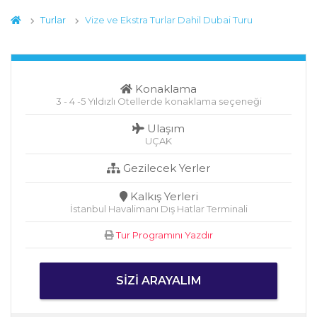
Turlar
Vize ve Ekstra Turlar Dahil Dubai Turu
Konaklama
3 - 4 -5 Yıldızlı Otellerde konaklama seçeneği
Ulaşım
UÇAK
Gezilecek Yerler
Kalkış Yerleri
İstanbul Havalimanı Dış Hatlar Terminali
Tur Programını Yazdır
SIZI ARAYALIM