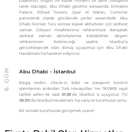
başkentin, bugün ne kadar modern bir şehir olduğuna
tanık olacağız. Abu Dhabi gezimiz esnasında, Emirates
Palace, Etihad Towers, Qasr Al Watan, Corniche
panoramik olarak görülecek yerler arasındadır. Abu
Dhabi İkonları Turu sonrası kişisel aktiviteler için serbest
zaman. Dileyen misafirlerimiz rehberimize danışarak
serbest zaman aktivitelerine katılabilirler. Akşam
rehberimizin belirteceği saatte, İstanbul’a
gerçekleşecek olan dönüş uçuşumuz için Abu Dhabi
Havalimanı’na hareket ediyoruz.
6. GÜN
Abu Dhabi - İstanbul
Bagaj teslim, check-in, bilet ve pasaport kontrol
işlemlerinin ardından Türk Havayolları ‘nın TK0869 sayılı
tarifeli seferi ile saat
01:35
‘de İstanbul ‘a uçuyoruz. TSİ
05:30
‘da İstanbul Havalimanı ‘na varış ve turumuzun sonu.
Bir sonraki turumuzda görüşmek üzere!