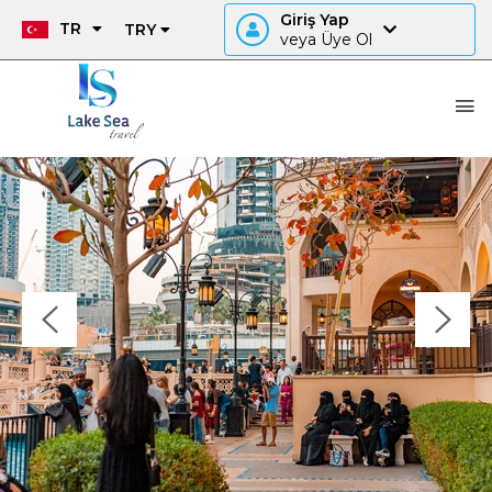
Giriş Yap
TR
TRY
veya Üye Ol