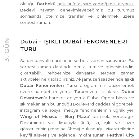
olduğu,
Barbekü
açık büfe akşam yemeğimizi alıyoruz.
Bedevi hayatını deneyimleyeceğimiz bu turumuz
sonrasında otelimize transfer ve dinlenmek üzere
serbest zaman.
3. GÜN
Dubai - IŞIKLI DUBAİ FENOMENLERİ
TURU
Sabah kahvaltısı ardından serbest zaman sunuyoruz. Bu
serbest zaman dahilinde deniz, kum ve güneşin tadını
çıkartabilir, rehberinize danışarak serbest zaman
aktivitelerine katılabilirsiniz. Akşamüzeri saatlerinde
Işıklı
Dubai Fenomenleri Turu
programımızı düzenlemek
üzere hareket ediyoruz. Turumuzda ilk olarak
Dubai
Downtown’
a hareket ediyoruz. Dubai Opera binası ve
şık mekanların bulunduğu Boulevard caddesini görecek,
instagram ve sosyal medya fenomenlerinin uğrak yeri
Wing of Mexico – Burj Plaza
’ da mola vereceğiz.
Devamında yat limanıyla ünlü, su, ışık ve lazer
gösterilerinin (Imagine Show) bulunduğu, ziyaretçilerine
keyifli alışveriş ve eğlence imkânı sunan
Festival City