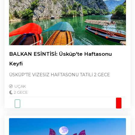
BALKAN ESİNTİSİ: Üsküp'te Haftasonu
Keyfi
ÜSKÜP'TE VİZESİZ HAFTASONU TATİLİ 2 GECE
UÇAK
2 GECE