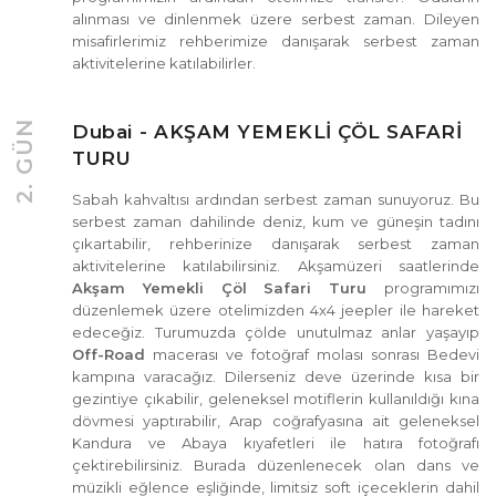
alınması ve dinlenmek üzere serbest zaman. Dileyen
misafirlerimiz rehberimize danışarak serbest zaman
aktivitelerine katılabilirler.
2. GÜN
Dubai - AKŞAM YEMEKLİ ÇÖL SAFARİ
TURU
Sabah kahvaltısı ardından serbest zaman sunuyoruz. Bu
serbest zaman dahilinde deniz, kum ve güneşin tadını
çıkartabilir, rehberinize danışarak serbest zaman
aktivitelerine katılabilirsiniz. Akşamüzeri saatlerinde
Akşam Yemekli Çöl Safari Turu
programımızı
düzenlemek üzere otelimizden 4x4 jeepler ile hareket
edeceğiz. Turumuzda çölde unutulmaz anlar yaşayıp
Off-Road
macerası ve fotoğraf molası sonrası Bedevi
kampına varacağız. Dilerseniz deve üzerinde kısa bir
gezintiye çıkabilir, geleneksel motiflerin kullanıldığı kına
dövmesi yaptırabilir, Arap coğrafyasına ait geleneksel
Kandura ve Abaya kıyafetleri ile hatıra fotoğrafı
çektirebilirsiniz. Burada düzenlenecek olan dans ve
müzikli eğlence eşliğinde, limitsiz soft içeceklerin dahil