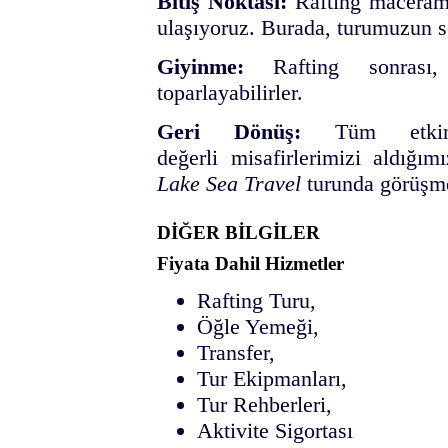
Bitiş Noktası:
Rafting maceramı
ulaşıyoruz. Burada, turumuzun s
Giyinme:
Rafting sonrası, k
toparlayabilirler.
Geri Dönüş:
Tüm etkinli
değerli misafirlerimizi aldığım
Lake Sea Travel
turunda görüşme
DİĞER BİLGİLER
Fiyata Dahil Hizmetler
Rafting Turu,
Öğle Yemeği,
Transfer,
Tur Ekipmanları,
Tur Rehberleri,
Aktivite Sigortası