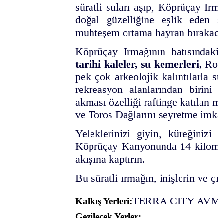
süratli suları aşıp, Köprüçay I
doğal güzelliğine eşlik eden 
muhteşem ortama hayran bırakac
Köprüçay Irmağının batısında
tarihi kaleler, su kemerleri,
Rom
pek çok arkeolojik kalıntılarla
rekreasyon alanlarından birini
akması özelliği raftinge katılan 
ve Toros Dağlarını seyretme imk
Yeleklerinizi giyin, küreğiniz
Köprüçay Kanyonunda 14 kilome
akışına kaptırın.
Bu süratli ırmağın, inişlerin ve ç
TERRA CITY AV
Kalkış Yerleri:
Gezilecek Yerler: