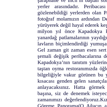
şaraphane ve İncil’in baştan so
yerler arasındadır. Peribac
gözlenebildiği yerlerden olan P
fotoğraf molamızın ardından De
yürüyerek değil hayal ederek ke
milyon yıl önce Kapadokya k
yanardağ patlamalarının yaydığ
lavların biçimlendirdiği yumuşa
Gel zaman git zaman esen sert r
şemali değişik peribacalarına 
Kapadokya’nın tanıtım yüzlerin
taştan oyma restoranımızda öğ
bilgeliğiyle vakur görünen bu 
kısacası genden gelen sanatçıl
anlayacaksınız. Hatta görmek
başına, siz de denemek isteyece
zamanımızı değerlendiyoruz.Kız
Göreme Panorama(O Ağacın alt