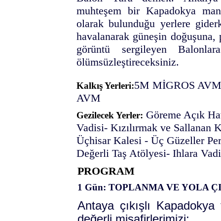
muhteşem bir Kapadokya manza
olarak bulunduğu yerlere gider
havalanarak güneşin doğuşuna, p
görüntü sergileyen Balonla
ölümsüzleştireceksiniz.
5M MİGROS AVM
Kalkış Yerleri:
AVM
Göreme Açık Hav
Gezilecek Yerler:
Vadisi- Kızılırmak ve Sallanan 
Üçhisar Kalesi - Üç Güzeller Per
Değerli Taş Atölyesi- Ihlara Vadi
PROGRAM
1 Gün: TOPLANMA VE YOLA Ç
Antaya çıkışlı Kapadokya 
değerli misafirlerimizi;