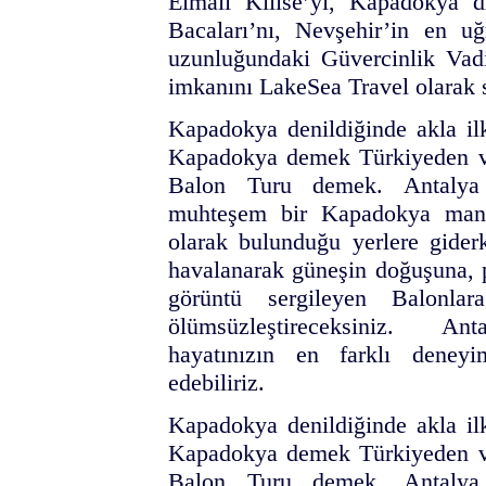
Elmalı Kilise’yi, Kapadokya d
Bacaları’nı, Nevşehir’in en u
uzunluğundaki Güvercinlik Vadi
imkanını LakeSea Travel olarak 
Kapadokya denildiğinde akla ilk
Kapadokya demek Türkiyeden ve 
Balon Turu demek. Antalya 
muhteşem bir Kapadokya manza
olarak bulunduğu yerlere gider
havalanarak güneşin doğuşuna, p
görüntü sergileyen Balonla
ölümsüzleştireceksiniz. Ant
hayatınızın en farklı deneyim
edebiliriz.
Kapadokya denildiğinde akla ilk
Kapadokya demek Türkiyeden ve 
Balon Turu demek. Antalya 