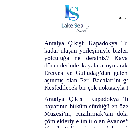
Antal
Antalya Çıkışlı Kapadokya Tu
kadar ulaşan yerleşimiyle bizle
yolculuğa ne dersiniz? Kayal
dönemlerinde kayalara oyularak 
Erciyes ve Güllüdağ’dan gelen
aşınmış olan Peri Bacaları’nı ge
Keşfedilecek bir çok noktasıyla 
Antalya Çıkışlı Kapadokya Tu
hayatının hüküm sürdüğü en öze
Müzesi’ni, Kızılırmak’tan dola
çömlekleriyle ünlü olan Avanos’u